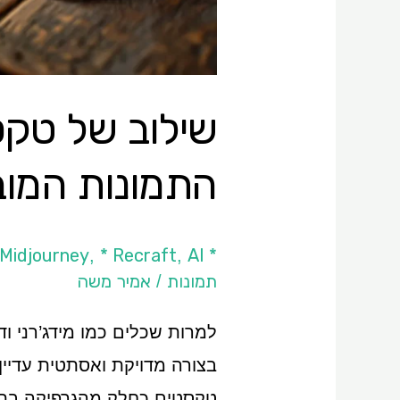
מודלי
התמונות
המובילים
התמונות המוב
* Adobe Firefly
AI כללי
* Recraft
 Midjourney
,
,
תמונות
אמיר משה
/
למרות שכלים כמו מידג’רני ו
בצורה מדויקת ואסתטית עדיין
טקסטים כחלק מהגרפיקה בתמ