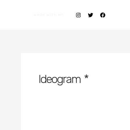
WORK WITH ME
* Ideogram