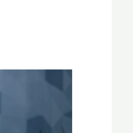
6
הכלים
המובילים
להמרת
טקסט
לדיבור