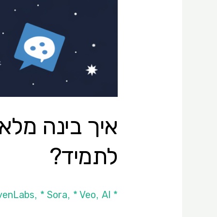
איך בינה מלא
לתמיד?
* ElevenLabs
AI כללי
* Veo
* Sora
,
,
,