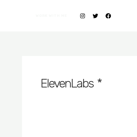
WORK WITH ME
* ElevenLabs