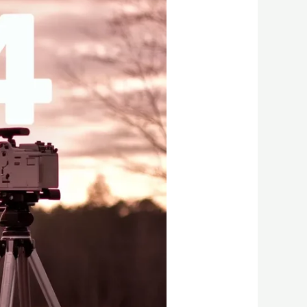
2024:
שנת
הווידאו
ב-
AI​