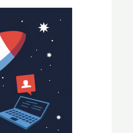
איך
בינה
מלאכותית
משנה
את
הפרסום
הממומן
לתמיד?