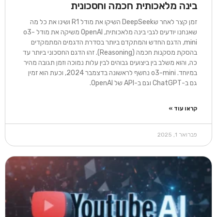
בינה מלאכותית חכמה וחסכונית
זמן קצר לאחר שDeepSeek השיקו את מודל R1 ושינו את כל מה
שאנחנו יודעים לגבי בינה מלאכותית, OpenAI משיקה את מודל o3-
mini, הדגם החדש והמתקדם ביותר בסדרת הדגמים המתמקדים
בהסקת מסקנות חכמה (Reasoning). זהו הדגם החסכוני ביותר עד
כה, והוא משלב בין ביצועים גבוהים לבין עלות נמוכה וזמן תגובה מהיר
במיוחד. o3-mini נחשף לראשונה בדצמבר 2024, וכעת הוא זמין
גם ב-ChatGPT וגם ב-API של OpenAI.
קראו עוד »
פברואר 1, 2025