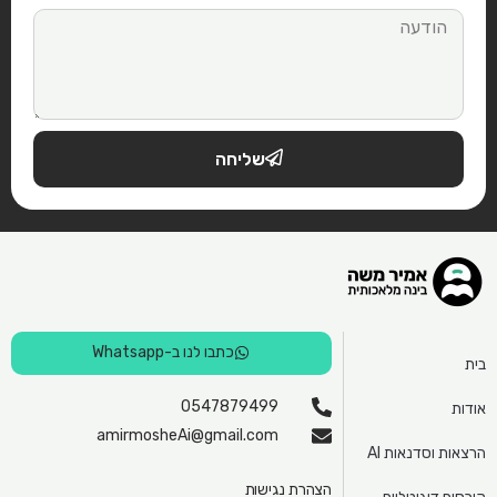
שליחה
כתבו לנו ב-Whatsapp
בית
0547879499
אודות
amirmosheAi@gmail.com
הרצאות וסדנאות AI
הצהרת נגישות