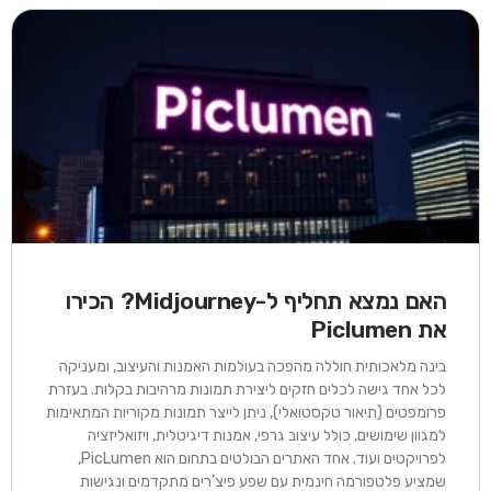
האם נמצא תחליף ל-Midjourney? הכירו
את Piclumen​
בינה מלאכותית חוללה מהפכה בעולמות האמנות והעיצוב, ומעניקה
לכל אחד גישה לכלים חזקים ליצירת תמונות מרהיבות בקלות. בעזרת
פרומפטים (תיאור טקסטואלי), ניתן לייצר תמונות מקוריות המתאימות
למגוון שימושים, כולל עיצוב גרפי, אמנות דיגיטלית, ויזואליזציה
לפרויקטים ועוד. אחד האתרים הבולטים בתחום הוא PicLumen,
שמציע פלטפורמה חינמית עם שפע פיצ’רים מתקדמים ונגישות