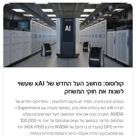
עמוד
עמוד
עמוד
עמוד
עמוד
עמוד
עמוד
עמוד
עמוד
עמוד
עמוד
עמוד
עמוד
עמוד
עמוד
עמוד
עמוד
עמוד
עמו
עמוד
קולוסוס: מחשב העל החדש של xAI שעשוי
לשנות את חוקי המשחק
בעולם הטכנולוגיה, תמיד יש מקום להפתעות – והפרויקט החדש של
חברת xAI הוא בהחלט אחת מהן. בשיתוף פעולה עם Supermicro ו-
NVIDIA, החברה בונה את אחד ממחשבי העל המרשימים בעולם:
קולוסוס. מדובר במחשב על עצום שמבוסס על יותר מ-100,000
יחידות GPU (מעבדים גרפיים) של NVIDIA מדגם HGX H100, יחד
עם אחסון בקנה מידה אקסה-בייטי ורשתות מהירות במיוחד.