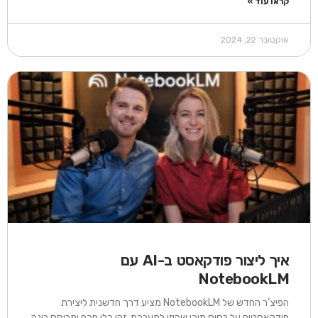
קראו עוד »
אוקטובר 22, 2024
איך ליצור פודקאסט ב-AI עם
NotebookLM ​
הפיצ’ר החדש של NotebookLM מציע דרך חדשנית ליצירת
פודקאסטים על בסיס תוכן שהוזן למערכת. זהו כלי חכם ומבוסס בינה