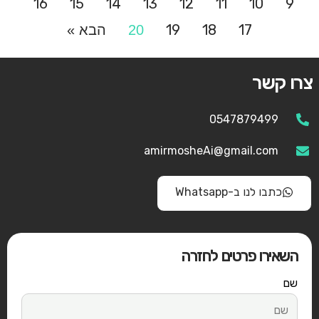
16
15
14
13
12
11
10
9
19
18
17
20
הבא »
צרו קשר
0547879499
amirmosheAi@gmail.com
כתבו לנו ב-Whatsapp
השאירו פרטים לחזרה
שם