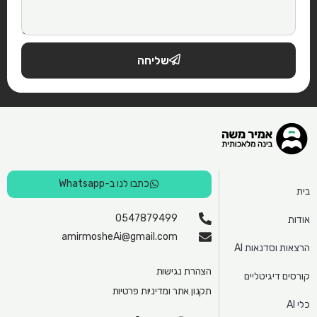
שליחה
כתבו לנו ב-Whatsapp
בית
0547879499
אודות
amirmosheAi@gmail.com
הרצאות וסדנאות AI
הצהרת נגישות
קורסים דיגיטליים
תקנון אתר ומדיניות פרטיות
כלי AI