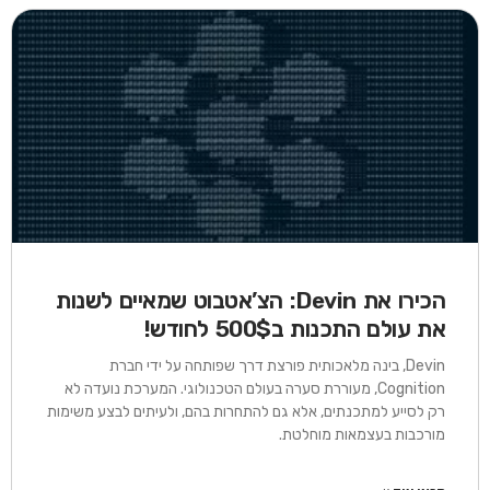
עמוד
עמוד
עמוד
עמוד
עמוד
עמוד
עמוד
עמוד
עמוד
עמוד
עמוד
עמוד
עמוד
עמוד
עמוד
עמוד
עמוד
עמוד
עמוד
עמו
הכירו את Devin: הצ’אטבוט שמאיים לשנות
את עולם התכנות ב500$ לחודש!
Devin, בינה מלאכותית פורצת דרך שפותחה על ידי חברת
Cognition, מעוררת סערה בעולם הטכנולוגי. המערכת נועדה לא
רק לסייע למתכנתים, אלא גם להתחרות בהם, ולעיתים לבצע משימות
מורכבות בעצמאות מוחלטת.