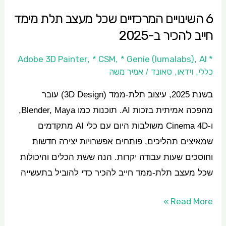
חייב
6 השינויים המרכזיים שכל מעצב תלת מימד
להכיר
חייב להכיר ב-2025
ב-2025
* CSM
* Genie (lumalabs)
AI
* Adobe 3D Painter
,
,
,
כללי
וידאו
סאונד
אמיר משה
/
,
,
בשנת 2025, עיצוב תלת-ממד (3D Design) עובר
מהפכה אמיתית בזכות AI. תוכנות כמו Blender, Maya,
ו-Cinema 4D משולבות היום עם כלי AI מתקדמים
שמאיצים תהליכים, פותחים אפשרויות יצירה חדשות
וחוסכים שעות עבודה יקרות. הנה ששת הכלים והיכולות
שכל מעצב תלת-ממד חייב להכיר כדי להוביל בתעשייה
Read More »