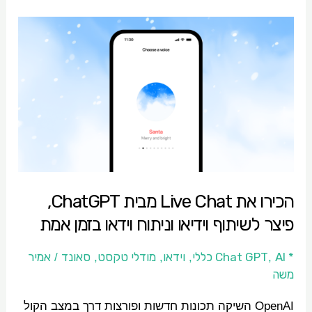
הכירו
את
Live
Chat
מבית
ChatGPT,
פיצר
לשיתוף
הכירו את Live Chat מבית ChatGPT,
וידיאו
פיצר לשיתוף וידיאו וניתוח וידאו בזמן אמת
וניתוח
וידאו
* Chat GPT
AI כללי
וידאו
מודלי טקסט
סאונד
אמיר
/
,
,
,
,
בזמן
משה
אמת
OpenAI השיקה תכונות חדשות ופורצות דרך במצב הקול