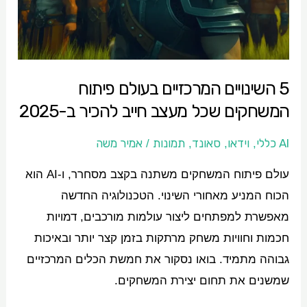
פיתוח
המשחקים
שכל
מעצב
5 השינויים המרכזיים בעולם פיתוח
חייב
המשחקים שכל מעצב חייב להכיר ב-2025
להכיר
ב-2025
AI כללי
וידאו
סאונד
תמונות
אמיר משה
/
,
,
,
עולם פיתוח המשחקים משתנה בקצב מסחרר, ו-AI הוא
הכוח המניע מאחורי השינוי. הטכנולוגיה החדשה
מאפשרת למפתחים ליצור עולמות מורכבים, דמויות
חכמות וחוויות משחק מרתקות בזמן קצר יותר ובאיכות
גבוהה מתמיד. בואו נסקור את חמשת הכלים המרכזיים
שמשנים את תחום יצירת המשחקים.