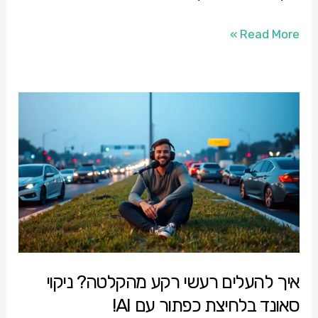
Read More »
איך
להעלים
רעשי
רקע
מהקלטה?
ניקוי
סאונד
בלחיצת
כפתור
איך להעלים רעשי רקע מהקלטה? ניקוי
עם
סאונד בלחיצת כפתור עם AI!