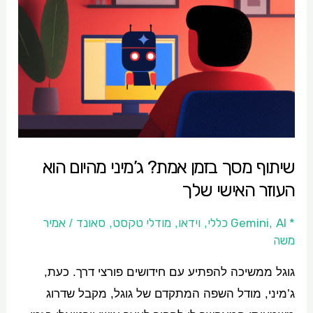
מסך
בזמן
אמת?
ג’מיני
מהיום
הוא
העוזר
שיתוף מסך בזמן אמת? ג’מיני מהיום הוא
האישי
העוזר האישי שלך
שלך
* Gemini
AI כללי
וידאו
מודלי טקסט
סאונד
אמיר
/
,
,
,
,
משה
גוגל ממשיכה להפתיע עם חידושים פורצי דרך. כעת,
ג’מיני, מודל השפה המתקדם של גוגל, מקבל שדרוג