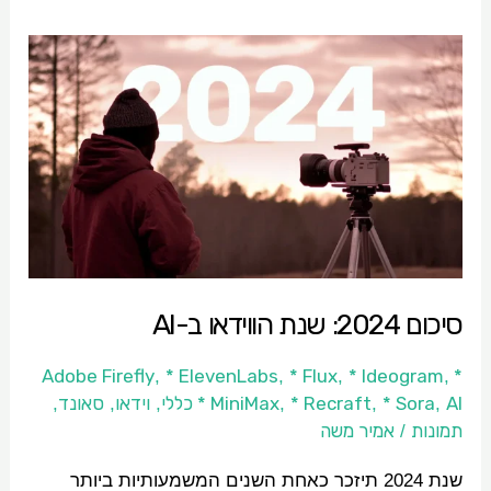
סיכום
2024:
שנת
הווידאו
ב-
AI​
סיכום 2024: שנת הווידאו ב-AI​
* ElevenLabs
* Flux
* Ideogram
* Adobe Firefly
,
,
,
,
AI כללי
* Sora
* Recraft
* MiniMax
וידאו
סאונד
,
,
,
,
,
,
תמונות
אמיר משה
/
שנת 2024 תיזכר כאחת השנים המשמעותיות ביותר