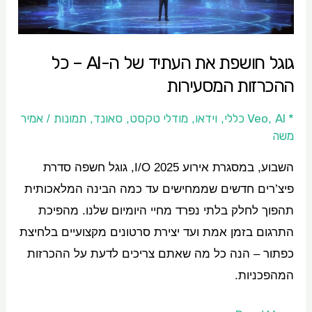
AI
–
גוגל חושפת את העתיד של ה-AI – כל
כל
ההכרזות המסעירות
ההכרזות
המסעירות
* Veo
AI כללי
וידאו
מודלי טקסט
סאונד
תמונות
אמיר
/
,
,
,
,
,
משה
השבוע, במסגרת אירוע I/O 2025, גוגל חשפה סדרת
פיצ’רים חדשים שממחישים עד כמה הבינה המלאכותית
תהפוך לחלק בלתי נפרד מחיי היומיום שלנו. מהפיכת
התרגום בזמן אמת ועד יצירת סרטונים מקצועיים בלחיצת
כפתור – הנה כל מה שאתם צריכים לדעת על ההכרזות
המהפכניות.