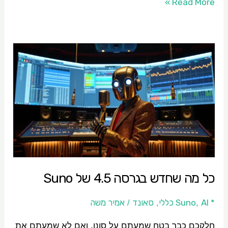
Read More »
כל
מה
שחדש
בגרסה
4.5
של
Suno
כל מה שחדש בגרסה 4.5 של Suno
* Suno
AI כללי
סאונד
אמיר משה
/
,
,
חלקכם כבר בטח שמעתם על סונו. ואם לא שמעתם את