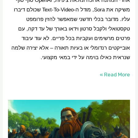
אחרי המתנה ארוכה ומלאת ציפיות, OpenAI סוף סוף
משיקה את Sora, מודל ה-Text-To-Video שכולם דיברו
עליו. מדובר בכלי חדשני שמאפשר להזין פרומפט
טקסטואלי ולקבל סרטון וידאו באורך של עד דקה, עם
פרטים מרשימים ועקביות בכל פריים. לא עוד עיבוד
אובייקטים רנדומלי או בעיות תאורה – אלא יצירה שלמה
שנראית כאילו בוימה על ידי במאי מקצועי.
Read More »
5
השינויים
המרכזיים
בעולם