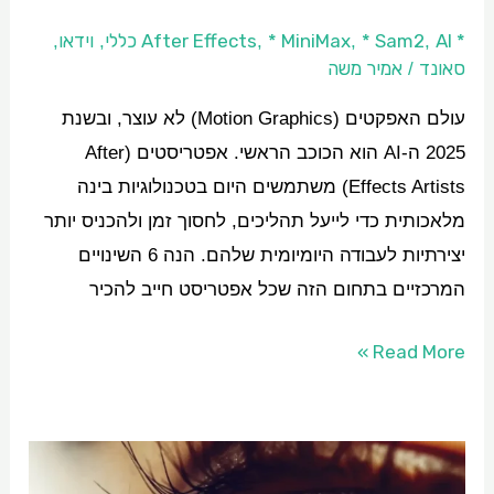
להכיר
* After Effects
AI כללי
* Sam2
* MiniMax
וידאו
,
,
,
,
,
ב-2025
סאונד
אמיר משה
/
עולם האפקטים (Motion Graphics) לא עוצר, ובשנת
2025 ה-AI הוא הכוכב הראשי. אפטריסטים (After
Effects Artists) משתמשים היום בטכנולוגיות בינה
מלאכותית כדי לייעל תהליכים, לחסוך זמן ולהכניס יותר
יצירתיות לעבודה היומיומית שלהם. הנה 6 השינויים
המרכזיים בתחום הזה שכל אפטריסט חייב להכיר
Read More »
שימושי
Computer