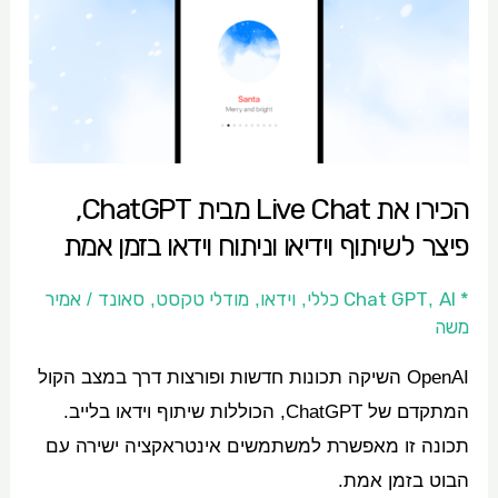
Live
Chat
מבית
ChatGPT,
פיצר
לשיתוף
הכירו את Live Chat מבית ChatGPT,
וידיאו
פיצר לשיתוף וידיאו וניתוח וידאו בזמן אמת
וניתוח
וידאו
* Chat GPT
AI כללי
וידאו
מודלי טקסט
סאונד
אמיר
/
,
,
,
,
בזמן
משה
אמת
OpenAI השיקה תכונות חדשות ופורצות דרך במצב הקול
המתקדם של ChatGPT, הכוללות שיתוף וידאו בלייב.
תכונה זו מאפשרת למשתמשים אינטראקציה ישירה עם
הבוט בזמן אמת.