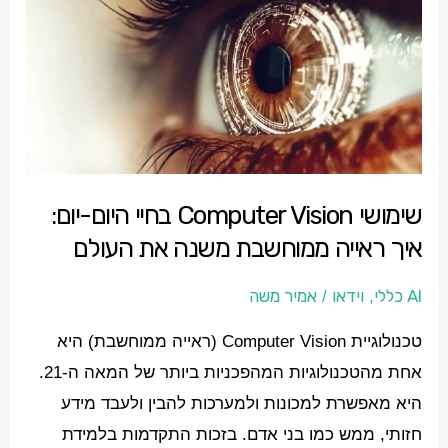
Vision
בחיי
היום-יום:
איך
ראייה
ממוחשבת
שימושי Computer Vision בחיי היום-יום:
משנה
איך ראייה ממוחשבת משנה את העולם
את
העולם
AI כללי
וידאו
אמיר משה
/
,
טכנולוגיית Computer Vision (ראייה ממוחשבת) היא
אחת מהטכנולוגיות המהפכניות ביותר של המאה ה-21.
היא מאפשרת למכונות ולמערכות להבין ולעבד מידע
חזותי, ממש כמו בני אדם. בזכות התקדמות בלמידת