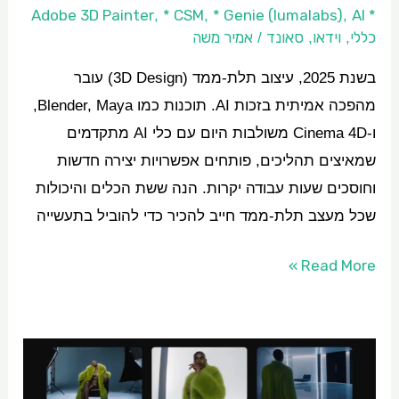
* CSM
* Genie (lumalabs)
AI
* Adobe 3D Painter
,
,
,
כללי
וידאו
סאונד
אמיר משה
/
,
,
בשנת 2025, עיצוב תלת-ממד (3D Design) עובר
מהפכה אמיתית בזכות AI. תוכנות כמו Blender, Maya,
ו-Cinema 4D משולבות היום עם כלי AI מתקדמים
שמאיצים תהליכים, פותחים אפשרויות יצירה חדשות
וחוסכים שעות עבודה יקרות. הנה ששת הכלים והיכולות
שכל מעצב תלת-ממד חייב להכיר כדי להוביל בתעשייה
Read More »
מה
חדש