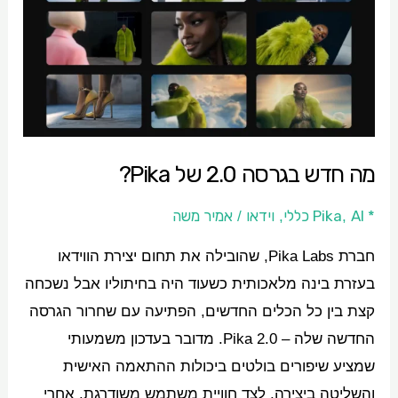
בגרסה
2.0
של
Pika?
מה חדש בגרסה 2.0 של Pika?
* Pika
AI כללי
וידאו
אמיר משה
/
,
,
חברת Pika Labs, שהובילה את תחום יצירת הווידאו
בעזרת בינה מלאכותית כשעוד היה בחיתוליו אבל נשכחה
קצת בין כל הכלים החדשים, הפתיעה עם שחרור הגרסה
החדשה שלה – Pika 2.0. מדובר בעדכון משמעותי
שמציע שיפורים בולטים ביכולות ההתאמה האישית
והשליטה ביצירה, לצד חוויית משתמש משודרגת. אחרי