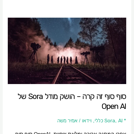
סוף
סוף
זה
קרה
–
הושק
מודל
Sora
סוף סוף זה קרה – הושק מודל Sora של
של
Open AI
Open
AI
* Sora
AI כללי
וידאו
אמיר משה
/
,
,