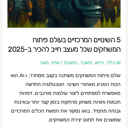
פיתוח
המשחקים
שכל
מעצב
5 השינויים המרכזיים בעולם פיתוח
חייב
המשחקים שכל מעצב חייב להכיר ב-2025
להכיר
ב-2025
AI כללי
וידאו
סאונד
תמונות
אמיר משה
/
,
,
,
עולם פיתוח המשחקים משתנה בקצב מסחרר, ו-AI הוא
הכוח המניע מאחורי השינוי. הטכנולוגיה החדשה
מאפשרת למפתחים ליצור עולמות מורכבים, דמויות
חכמות וחוויות משחק מרתקות בזמן קצר יותר ובאיכות
גבוהה מתמיד. בואו נסקור את חמשת הכלים המרכזיים
שמשנים את תחום יצירת המשחקים.