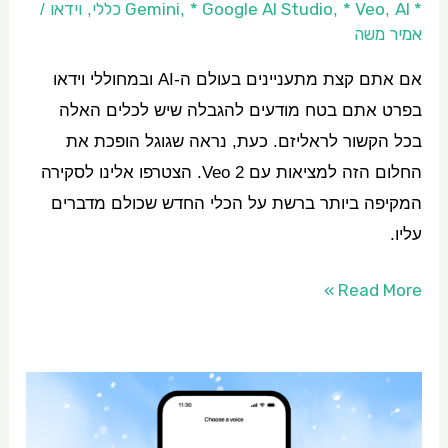
הוידאו
* Gemini
AI כללי
* Veo
* Google AI Studio
וידאו
/
,
,
,
,
אמיר משה
החדש
של
אם אתם קצת מתעניינים בעולם ה-AI ובמחוללי וידאו
גוגל
בפרט אתם בטח מודעים להגבלה שיש לכלים האלה
בכל הקשור לראליזם. כעת, נראה שגוגל הופכת את
החלום הזה למציאות עם Veo 2. הצטרפו אלינו לסקירה
המקיפה ביותר ברשת על הכלי החדש שכולם מדברים
עליו.
Read More »
הכירו
את